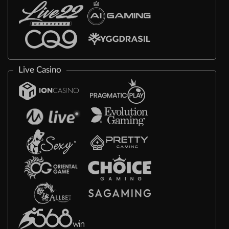
Live Casino