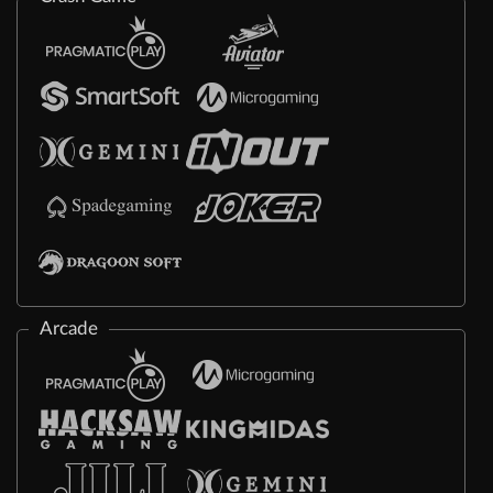
Arcade