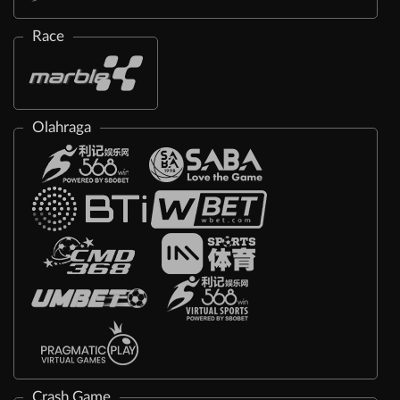
Race
Olahraga
Crash Game